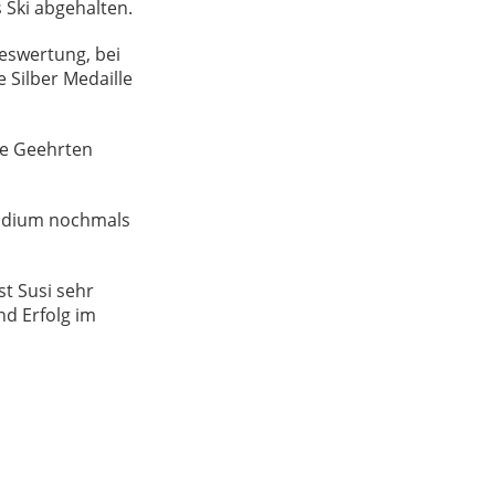
 Ski abgehalten.
eswertung, bei
 Silber Medaille
ie Geehrten
sidium nochmals
st Susi sehr
nd Erfolg im